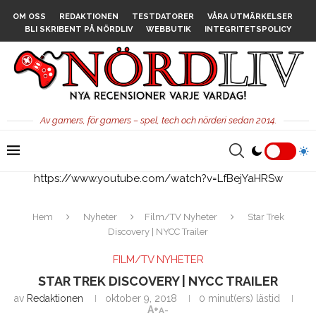
OM OSS
REDAKTIONEN
TESTDATORER
VÅRA UTMÄRKELSER
BLI SKRIBENT PÅ NÖRDLIV
WEBBUTIK
INTEGRITETSPOLICY
Av gamers, för gamers – spel, tech och nörderi sedan 2014.
https://www.youtube.com/watch?v=LfBejYaHRSw
Hem
Nyheter
Film/TV Nyheter
Star Trek
Discovery | NYCC Trailer
FILM/TV NYHETER
STAR TREK DISCOVERY | NYCC TRAILER
av
Redaktionen
oktober 9, 2018
0 minut(ers) lästid
A+
A-