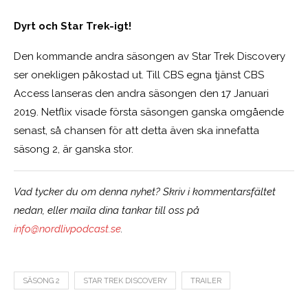
Dyrt och Star Trek-igt!
Den kommande andra säsongen av Star Trek Discovery
ser onekligen påkostad ut. Till CBS egna tjänst CBS
Access lanseras den andra säsongen den 17 Januari
2019. Netflix visade första säsongen ganska omgående
senast, så chansen för att detta även ska innefatta
säsong 2, är ganska stor.
Vad tycker du om denna nyhet? Skriv i kommentarsfältet
nedan, eller maila dina tankar till oss på
info@nordlivpodcast.se
.
SÄSONG 2
STAR TREK DISCOVERY
TRAILER