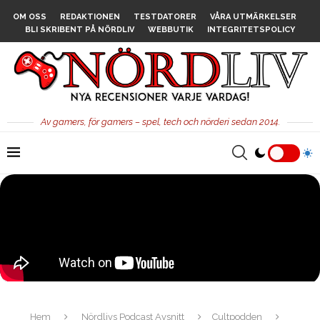
OM OSS
REDAKTIONEN
TESTDATORER
VÅRA UTMÄRKELSER
BLI SKRIBENT PÅ NÖRDLIV
WEBBUTIK
INTEGRITETSPOLICY
Av gamers, för gamers – spel, tech och nörderi sedan 2014.
Hem
Nördlivs Podcast Avsnitt
Cultpodden