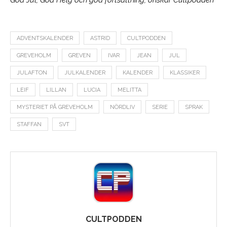
God Jul, God Helg och god fortsättning, önskar Cultpodden
ADVENTSKALENDER
ASTRID
CULTPODDEN
GREVEHOLM
GREVEN
IVAR
JEAN
JUL
JULAFTON
JULKALENDER
KALENDER
KLASSIKER
LEIF
LILLAN
LUCIA
MELITTA
MYSTERIET PÅ GREVEHOLM
NÖRDLIV
SERIE
SPRAK
STAFFAN
SVT
CULTPODDEN