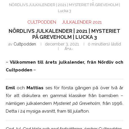
NÖRDLIVS JULKALENDER | 2021 | MYSTERIET PÅ GREVEHOLM |
Lucka 3
CULTPODDEN
JULKALENDER 2021
NÖRDLIVS JULKALENDER | 2021 | MYSTERIET
PÅ GREVEHOLM | LUCKA 3
av
Cultpodden
december 3, 2021
0 minut(ers) lästid
A+
A-
~ Välkommen till årets julkalender, från Nördliv och
Cultpodden ~
Emil
och
Mattias
ses för första gången på över två år
för att diskutera en gammal klassiker från barnsben –
nämligen julkalendern
Mysteriet på Greveholm
, från 1996.
Detta i 24 mysiga avsnitt, fram till julafton.