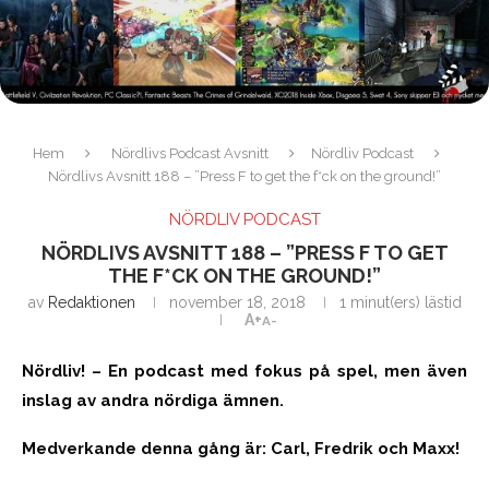
Hem
Nördlivs Podcast Avsnitt
Nördliv Podcast
Nördlivs Avsnitt 188 – ”Press F to get the f*ck on the ground!”
NÖRDLIV PODCAST
NÖRDLIVS AVSNITT 188 – ”PRESS F TO GET
THE F*CK ON THE GROUND!”
av
Redaktionen
november 18, 2018
1 minut(ers) lästid
A+
A-
Nördliv! – En podcast med fokus på spel, men även
inslag av andra nördiga ämnen.
Medverkande denna gång är: Carl, Fredrik och Maxx!