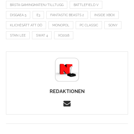
BÄSTA GAMINGMATEN/TILLTUGG
BATTLEFIELD V
DISGAEA 5
E3
FANTASTIC BEASTS 2
INSIDE XBOX
KLICHÉSÄTT ATT DÖ
MONOPOL
PC CLASSIC
SONY
STAN LEE
SWAT 4
XO2018
REDAKTIONEN