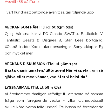
Avsnitt 188 på iTunes
I vårt hundraåttioåttonde avsnitt så tas följande upp!
VECKAN SOM HÄNT! (Tid: 0t 03m 02s)
Oj oj, här snackar vi PC Classic, SWAT 4, Battlefield V,
Fantastic Beasts 2, Disgaea 5, Stan Lees bortgång,
XO2018 Inside Xbox utannonseringar, Sony skippar E3
och mycket mer!
VECKANS DISKUSSION (Tid: 0t 56m 14s)
Bästa gamingmaten/tilltuggen! När vi spelar, om så
själva eller med vänner, vad äter vi helst då?
LYSSNARMAIL (Tid: 1t 08m 57s)
Vi återkommer tämligen utförligt till att svara på samma
fråga som föregående vecka – vilka klichédödssätt
skulle Nördlivarna falla under? (Ps, lyssna på föregående