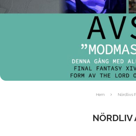
Hem
Nördlivs P
NÖRDLIV 