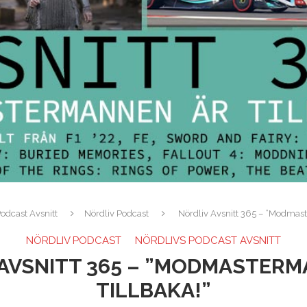
odcast Avsnitt
Nördliv Podcast
Nördliv Avsnitt 365 – ”Modmast
NÖRDLIV PODCAST
NÖRDLIVS PODCAST AVSNITT
AVSNITT 365 – ”MODMASTER
TILLBAKA!”