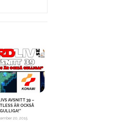
VS AVSNITT 39 –
NÖRDLIV AVSNITT 346 –
TLESS ÄR OCKSÅ
”EKTOPLASMA UR NÄSAN!”
GULLIGA!”
mars 27, 2022
tember 20, 2015