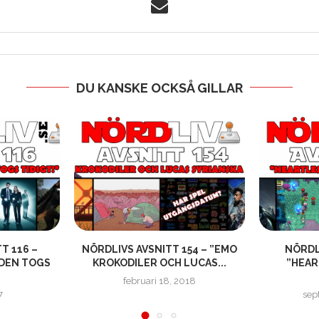
DU KANSKE OCKSÅ GILLAR
T 116 –
NÖRDLIVS AVSNITT 154 – ”EMO
NÖRDLI
DEN TOGS
KROKODILER OCH LUCAS...
”HEAR
februari 18, 2018
7
sep