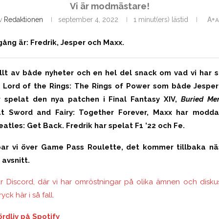
Vi är modmästare!
v
Redaktionen
september 4, 2022
1 minut(ers) lästid
A+
A
ng är: Fredrik, Jesper och Maxx.
yllt av både nyheter och en hel del snack om vad vi har s
 Lord of the Rings: The Rings of Power som både Jesper 
 spelat den nya patchen i Final Fantasy XIV,
Buried Me
t Sword and Fairy: Together Forever, Maxx har modda
les: Get Back. Fredrik har spelat F1 ’22 och Fe.
ar vi över Game Pass Roulette, det kommer tillbaka nä
avsnitt.
 Discord, där vi har omröstningar på olika ämnen och diskuss
ryck här i så fall.
rdliv på Spotify