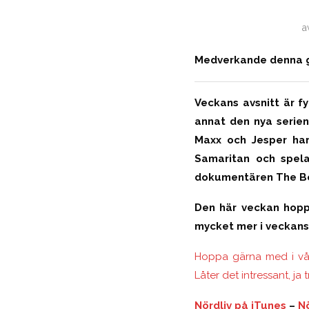
a
Medverkande denna gå
Veckans avsnitt är f
annat den nya serien
Maxx och Jesper har
Samaritan och spela
dokumentären The Beat
Den här veckan hopp
mycket mer i veckans 
Hoppa gärna med i vår
Låter det intressant, ja t
Nördliv på iTunes
–
Nö