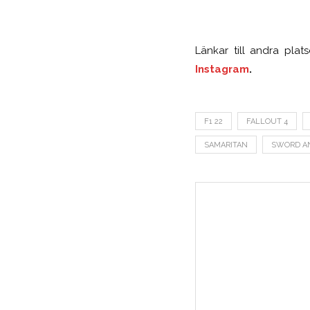
Länkar till andra pla
Instagram
.
F1 22
FALLOUT 4
SAMARITAN
SWORD AN