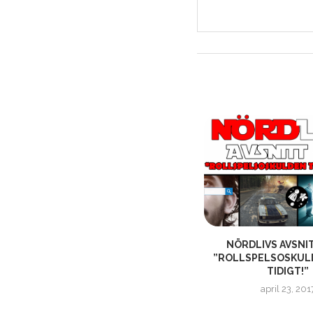
O
NÖRDLIV AVSNITT 500 – ”GRATTIS
NÖRDLIVS AVSNIT
OCH FÖRLÅT”
”ROLLSPELSOSKUL
TIDIGT!”
april 6, 2025
april 23, 201