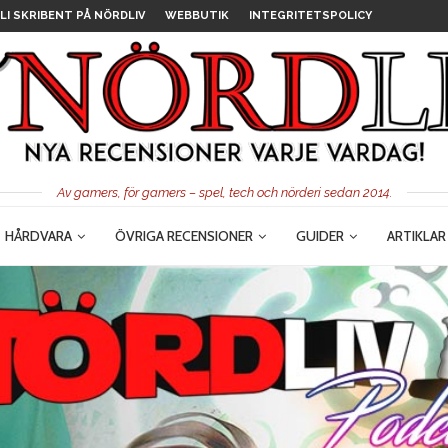
LI SKRIBENT PÅ NÖRDLIV
WEBBUTIK
INTEGRITETSPOLICY
Av gamers, för gamers – spel, tech och nörderi sedan 2014.
HÅRDVARA
ÖVRIGA RECENSIONER
GUIDER
ARTIKLAR