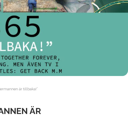
ermannen är tillbaka!”
MANNEN ÄR