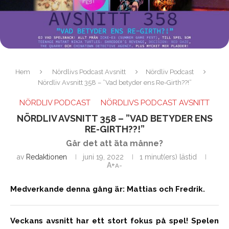
Hem
Nördlivs Podcast Avsnitt
Nördliv Podcast
Nördliv Avsnitt 358 – ”Vad betyder ens Re-Girth??!”
NÖRDLIV PODCAST
NÖRDLIVS PODCAST AVSNITT
NÖRDLIV AVSNITT 358 – ”VAD BETYDER ENS
RE-GIRTH??!”
Går det att äta månne?
av
Redaktionen
juni 19, 2022
1 minut(ers) lästid
A+
A-
Medverkande denna gång är: Mattias och Fredrik.
Veckans avsnitt har ett stort fokus på spel! Spelen