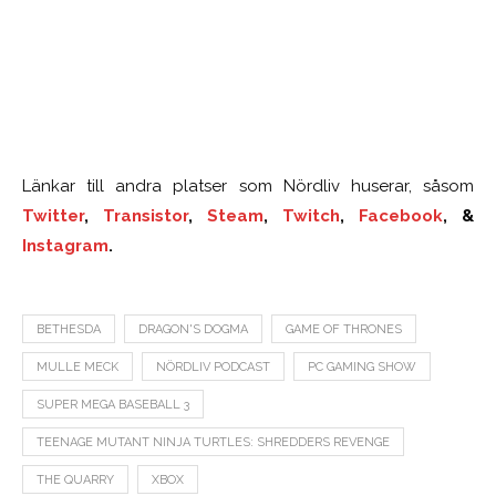
Länkar till andra platser som Nördliv huserar, såsom
Twitter
,
Transistor
,
Steam
,
Twitch
,
Facebook
, &
Instagram
.
BETHESDA
DRAGON'S DOGMA
GAME OF THRONES
MULLE MECK
NÖRDLIV PODCAST
PC GAMING SHOW
SUPER MEGA BASEBALL 3
TEENAGE MUTANT NINJA TURTLES: SHREDDERS REVENGE
THE QUARRY
XBOX