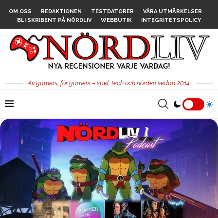
OM OSS
REDAKTIONEN
TESTDATORER
VÅRA UTMÄRKELSER
BLI SKRIBENT PÅ NÖRDLIV
WEBBUTIK
INTEGRITETSPOLICY
Av gamers, för gamers – spel, tech och nörderi sedan 2014.