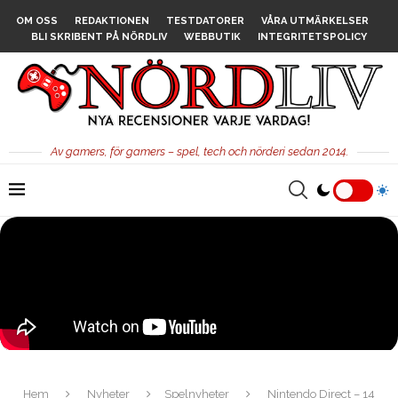
OM OSS
REDAKTIONEN
TESTDATORER
VÅRA UTMÄRKELSER
BLI SKRIBENT PÅ NÖRDLIV
WEBBUTIK
INTEGRITETSPOLICY
Av gamers, för gamers – spel, tech och nörderi sedan 2014.
Hem
Nyheter
Spelnyheter
Nintendo Direct – 14