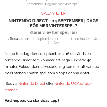
September | Dags för mer vinterspel?
SPELNYHETER
NINTENDO DIRECT – 14 SEPTEMBER | DAGS
FÖR MER VINTERSPEL?
Klarar vi av fler spel i år?
av
Redaktionen
september 13, 2023
1 minut(ers) lästid
A+
A-
Nu på torsdag den 14 september kl 16:00 sänds en
Nintendo Direct som kommer att pågå i ungefär 40
minuter. Fokus i denna livesändning kommer att vara på
de Nintendo Switch-spel som släpps denna vinter.
Ses via
Nintendo Direct
eller
Nintendo UK YouTube
channel
Vad hoppas du ska visas upp?