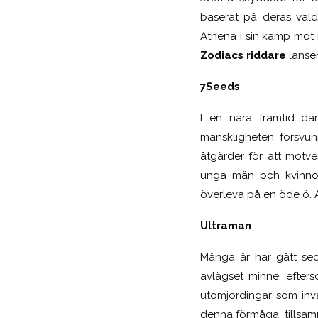
baserat på deras valda
Athena i sin kamp mot 
Zodiacs riddare
lanse
7Seeds
I en nära framtid där
mänskligheten, försvun
åtgärder för att motve
unga män och kvinnor 
överleva på en öde ö. A
Ultraman
Många år har gått s
avlägset minne, efter
utomjordingar som inv
denna förmåga, tillsamm