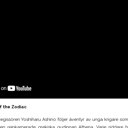
of the Zodiac
regissören Yoshiharu Ashino följer äventyr av unga krigare som 
en reinkarnerade grekiska gudinnan Athena. Varje riddare har