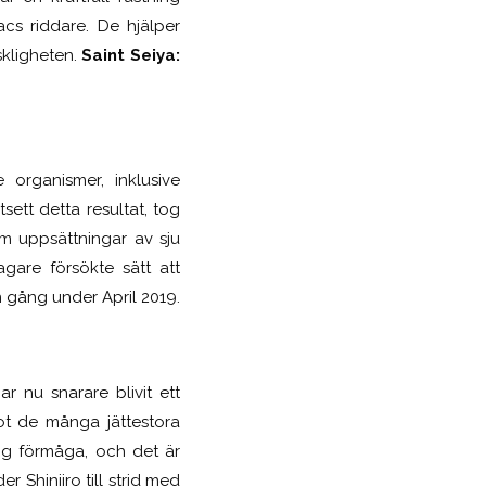
acs riddare. De hjälper
skligheten.
Saint Seiya:
 organismer, inklusive
ett detta resultat, tog
em uppsättningar av sju
gare försökte sätt att
n gång under April 2019.
r nu snarare blivit ett
ot de många jättestora
ig förmåga, och det är
 Shinjiro till strid med