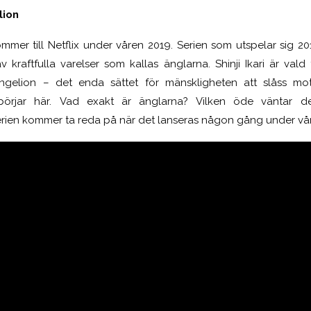
lion
mmer till Netflix under våren 2019. Serien som utspelar sig 20
 kraftfulla varelser som kallas änglarna. Shinji Ikari är vald
gelion – det enda sättet för mänskligheten att slåss mo
börjar här. Vad exakt är änglarna? Vilken öde väntar d
erien kommer ta reda på när det lanseras någon gång under v