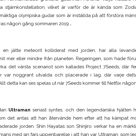
 stjärnkonstellation, vilket är varför de är kända som Zodi
mäktiga olympiska gudar som är inställda på att förstöra män
ras någon gång sommaren 2019
.
 en jätte meteorit kolliderat med jorden, har alla levande
nit mer eller mindre från planeten. Regeringen, som hade föruts
rka det värsta scenariot som kallades Project 7Seeds, där f
var noggrant utvalda och placerade i lag, där varje delta
llt detta kan ses spelas ut när 7Seeds kommer till Netflix någo
edan
Ultraman
senast syntes, och den legendariska hjälten ha
som det antas att han återvände hem efter att ha kämpat m
aderade jorden. Shin Hayatas son Shinjiro verkar ha en märkl
ans med sin fars uppenbarelse i att han var Ultraman, som leder