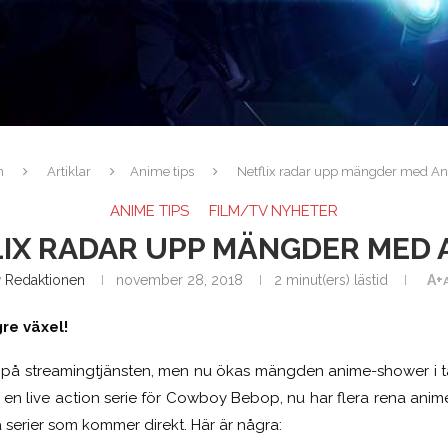
m
Artiklar
Anime tips
Netflix radar upp mängder med An
ANIME TIPS
FILM/TV NYHETER
IX RADAR UPP MÄNGDER MED 
v
Redaktionen
november 28, 2018
2 minut(ers) lästid
A+
gre växel!
ts på streamingtjänsten, men nu ökas mängden anime-shower i 
en live action serie för Cowboy Bebop, nu har flera rena ani
 serier som kommer direkt. Här är några: