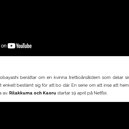
obayashi berättar om en kvinna trettioårsåldern som delar s
 enkelt bestämt sig för att bo där. En serie om att inse att heml
a av.
Rilakkuma och Kaoru
startar 19 april på Netflix.