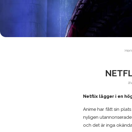
He
NETFL
a
Netflix lägger i en hö
Anime har fått sin pla
nyligen utannonserade 
och det är inga okända