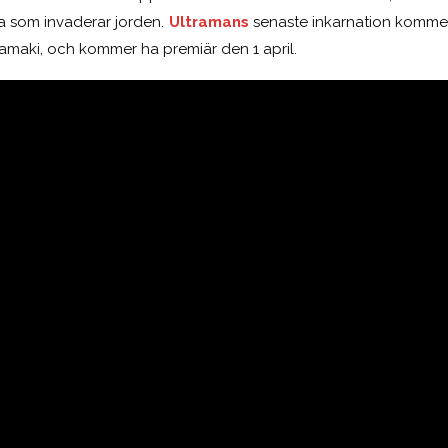
a som invaderar jorden.
Ultramans
senaste inkarnation kommer 
amaki, och kommer ha premiär den 1 april.