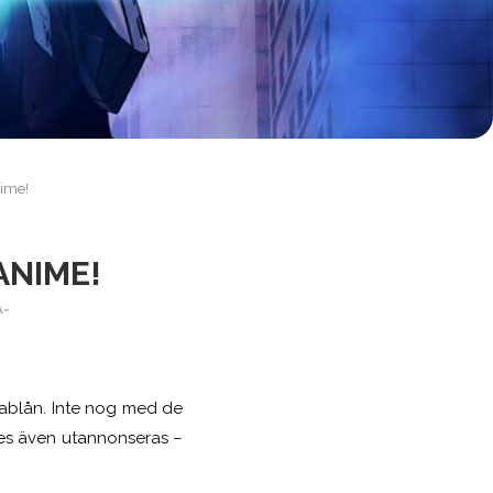
ime!
ANIME!
A-
tablån. Inte nog med de
mes även utannonseras –