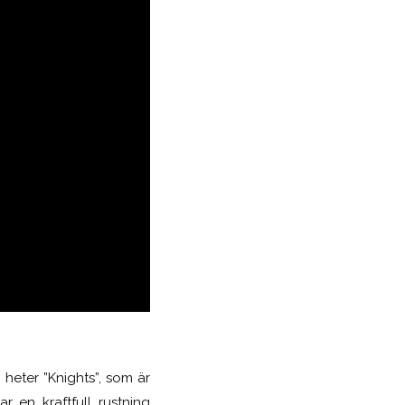
heter ”Knights”, som är
 en kraftfull rustning