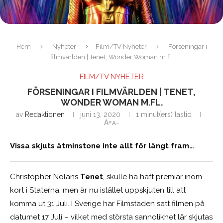
Hem
Nyheter
Film/TV Nyheter
Förseningar i
filmvärlden | Tenet, Wonder Woman m.fl.
FILM/TV NYHETER
FÖRSENINGAR I FILMVÄRLDEN | TENET,
WONDER WOMAN M.FL.
av
Redaktionen
juni 13, 2020
1 minut(ers) lästid
A+
A-
Vissa skjuts åtminstone inte allt för långt fram…
Christopher Nolans
Tenet
, skulle ha haft premiär inom
kort i Staterna, men är nu istället uppskjuten till att
komma ut 31 Juli. I Sverige har Filmstaden satt filmen på
datumet 17 Juli – vilket med största sannolikhet lär skjutas