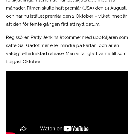
förskjutningar i schemat, när det skjuts upp med två
månader. Filmen skulle haft premiär (USA) den 14 Augusti,
och har nu istället premiär den 2 Oktober – vilket innebär
att den för femte gången fått ett nytt datum.
Regissören Patty Jenkins åtkommer med uppföljaren som
satte Gal Gadot mer eller mindre på kartan, och är en
väldigt eftertraktad release. Men vi får glatt vänta till som
tidigast Oktober.