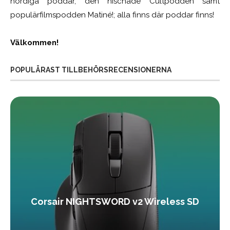
nördiga poddar, den nischade Cultpodden samt
populärfilmspodden Matiné!; alla finns där poddar finns!
Välkommen!
POPULÄRAST TILLBEHÖRSRECENSIONERNA
Corsair NIGHTSWORD v2 Wireless SD