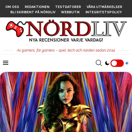
OM OSS
REDAKTIONEN
TESTDATORER
VÅRA UTMÄRKELSER
BLI SKRIBENT PÅ NÖRDLIV
WEBBUTIK
INTEGRITETSPOLICY
Av gamers, för gamers – spel, tech och nörderi sedan 2014.