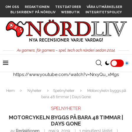
OM OSS
REDAKTIONEN
TESTDATORER
VÅRA UTMÄRKELSER
BLI SKRIBENT PÅ NÖRDLIV
WEBBUTIK
INTEGRITETSPOLICY
Av gamers, för gamers – spel, tech och nörderi sedan 2014.
https://www.youtube.com/watch?v=NrxyQu_xMgs
Hem
Nyheter
Spelnyheter
Motorcykeln byggs på
bara 48 timmar | Days Gone
SPELNYHETER
MOTORCYKELN BYGGS PÅ BARA 48 TIMMAR |
DAYS GONE
av
Redaktionen
maj 9, 2019
1 minut(ers) lästid