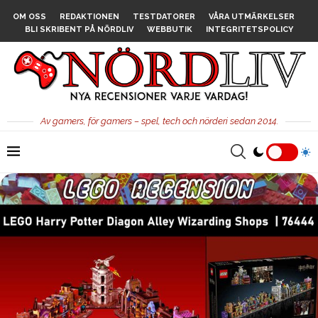
OM OSS
REDAKTIONEN
TESTDATORER
VÅRA UTMÄRKELSER
BLI SKRIBENT PÅ NÖRDLIV
WEBBUTIK
INTEGRITETSPOLICY
Av gamers, för gamers – spel, tech och nörderi sedan 2014.