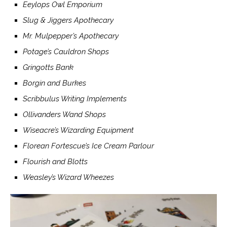
Eeylops Owl Emporium
Slug & Jiggers Apothecary
Mr. Mulpepper’s Apothecary
Potage’s Cauldron Shops
Gringotts Bank
Borgin and Burkes
Scribbulus Writing Implements
Ollivanders Wand Shops
Wiseacre’s Wizarding Equipment
Florean Fortescue’s Ice Cream Parlour
Flourish and Blotts
Weasley’s Wizard Wheezes