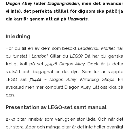
Diagon Alley
(eller
Diagongränden
, men det använder
vi inte), det perfekta stället för dig som ska påbörja
din karriär genom att gå på
Hogwarts
.
Inledning
Hör du till en av dem som besökt
Leadenhall Market
när
du turistat i
London
? Gillar du
LEGO
? Då har du ganska
troligt koll på set
75978 Diagon Alley
. Dock är ju detta
slutsålt och begagnat är det dyrt. Som tur är släppte
LEGO set
76444 – Diagon Alley: Wizarding Shops
. En
avskalad men mer komplett Diagon Alley. Låt oss kika på
den.
Presentation av LEGO-set samt manual
2750 bitar innebär som vanligt en stor låda. Och när det
blir stora lådor och många bitar är det inte heller ovanligt