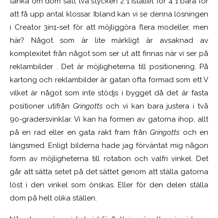
tänka om dom satt två stycken 2*1 istället för 4*1 bara för
att få upp antal klossar. Ibland kan vi se denna lösningen
i Creator 3in1-set för att möjliggöra flera modeller, men
här? Något som är lite märkligt är avsaknad av
komplexitet från något som ser ut att finnas när vi ser på
reklambilder . Det är möjligheterna till positionering. På
kartong och reklambilder är gatan ofta formad som ett V
vilket är något som inte stödjs i bygget då det är fasta
positioner utifrån
Gringotts
och vi kan bara justera i två
90-gradersvinklar. Vi kan ha formen av gatorna ihop, allt
på en rad eller en gata rakt fram från
Gringotts
och en
längsmed. Enligt bilderna hade jag förväntat mig någon
form av möjligheterna till rotation och valfri vinkel. Det
går att sätta setet på det sättet genom att ställa gatorna
löst i den vinkel som önskas. Eller för den delen ställa
dom på helt olika ställen.