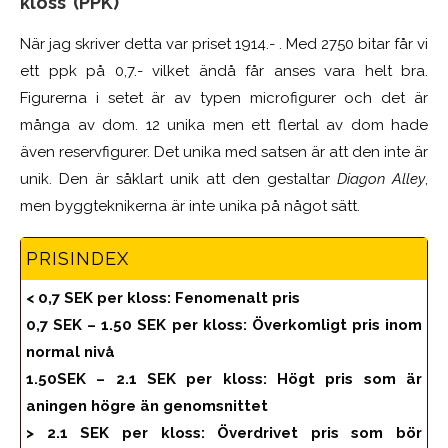
kloss’ (PPK)
När jag skriver detta var priset 1914.- . Med 2750 bitar får vi
ett ppk på 0,7.- vilket ändå får anses vara helt bra.
Figurerna i setet är av typen microfigurer och det är
många av dom. 12 unika men ett flertal av dom hade
även reservfigurer. Det unika med satsen är att den inte är
unik. Den är såklart unik att den gestaltar
Diagon Alley
,
men byggteknikerna är inte unika på något sätt.
PRISINDEX
< 0,7 SEK per kloss: Fenomenalt pris
0,7 SEK – 1.50 SEK per kloss: Överkomligt pris inom
normal nivå
1.50SEK – 2.1 SEK per kloss: Högt pris som är
aningen högre än genomsnittet
> 2.1 SEK per kloss: Överdrivet pris som bör