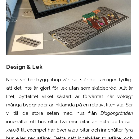
Design & Lek
När vi väl har byggt ihop vårt set står det tämligen tydligt
att det inte är gjort för lek utan som skådebröd. Allt är
litet, pyttelitet vilket såklart är förväntat när völdigt
många byggnader är inklämda på en relativt liten yta. Ser
vi till de stora seten med hus från
Diagongränden
innehåller ett hus eller två mer bitar än hela detta set.
75978
till exempel har över 5500 bitar och innehåller fyra
hus eller sex affärer. Detta sätt innehåller 13 affärer och