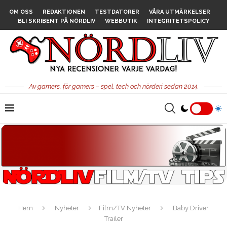
OM OSS
REDAKTIONEN
TESTDATORER
VÅRA UTMÄRKELSER
BLI SKRIBENT PÅ NÖRDLIV
WEBBUTIK
INTEGRITETSPOLICY
Av gamers, för gamers – spel, tech och nörderi sedan 2014.
Hem
Nyheter
Film/TV Nyheter
Baby Driver
Trailer