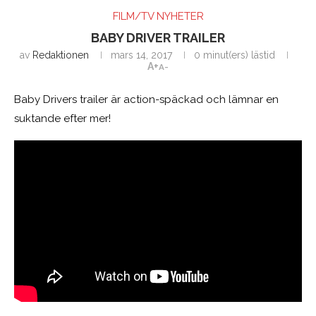
FILM/TV NYHETER
BABY DRIVER TRAILER
av
Redaktionen
mars 14, 2017
0 minut(ers) lästid
A+
A-
Baby Drivers trailer är action-späckad och lämnar en
suktande efter mer!