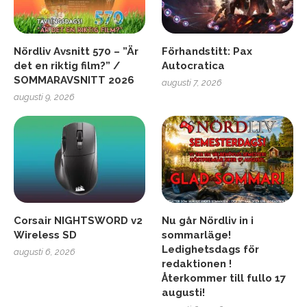
Nördliv Avsnitt 570 – ”Är
Förhandstitt: Pax
det en riktig film?” /
Autocratica
SOMMARAVSNITT 2026
augusti 7, 2026
augusti 9, 2026
Corsair NIGHTSWORD v2
Nu går Nördliv in i
Wireless SD
sommarläge!
Ledighetsdags för
augusti 6, 2026
redaktionen !
Återkommer till fullo 17
augusti!