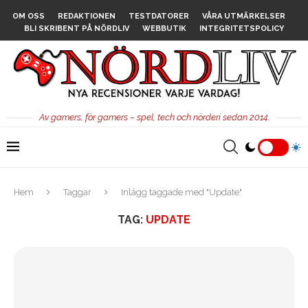
OM OSS
REDAKTIONEN
TESTDATORER
VÅRA UTMÄRKELSER
BLI SKRIBENT PÅ NÖRDLIV
WEBBUTIK
INTEGRITETSPOLICY
Av gamers, för gamers – spel, tech och nörderi sedan 2014.
Hem
Taggar
Inlägg taggade med "Update"
TAG:
UPDATE