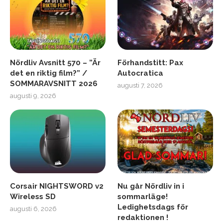
Nördliv Avsnitt 570 – ”Är
Förhandstitt: Pax
det en riktig film?” /
Autocratica
SOMMARAVSNITT 2026
augusti 7, 2026
augusti 9, 2026
Corsair NIGHTSWORD v2
Nu går Nördliv in i
Wireless SD
sommarläge!
Ledighetsdags för
augusti 6, 2026
redaktionen !