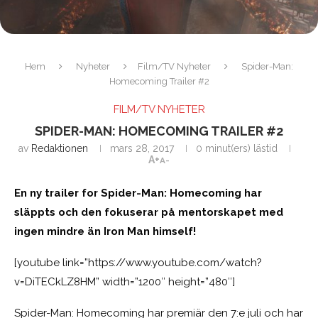
Hem
Nyheter
Film/TV Nyheter
Spider-Man:
Homecoming Trailer #2
FILM/TV NYHETER
SPIDER-MAN: HOMECOMING TRAILER #2
av
Redaktionen
mars 28, 2017
0 minut(ers) lästid
A+
A-
En ny trailer for Spider-Man: Homecoming har
släppts och den fokuserar på mentorskapet med
ingen mindre än Iron Man himself!
[youtube link=”https://www.youtube.com/watch?
v=DiTECkLZ8HM” width=”1200″ height=”480″]
Spider-Man: Homecoming har premiär den 7:e juli och har