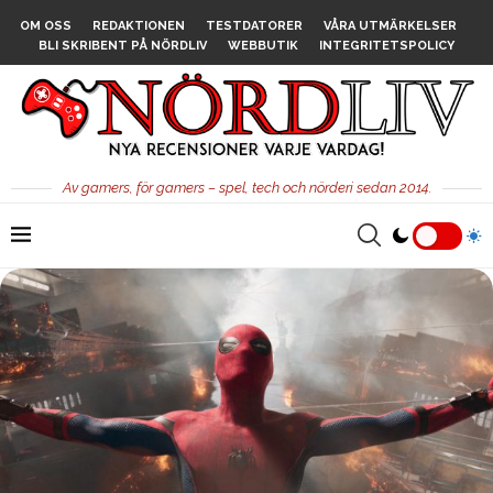
OM OSS
REDAKTIONEN
TESTDATORER
VÅRA UTMÄRKELSER
BLI SKRIBENT PÅ NÖRDLIV
WEBBUTIK
INTEGRITETSPOLICY
Av gamers, för gamers – spel, tech och nörderi sedan 2014.