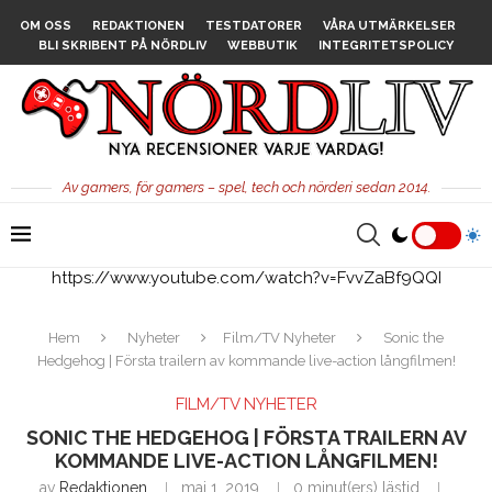
OM OSS
REDAKTIONEN
TESTDATORER
VÅRA UTMÄRKELSER
BLI SKRIBENT PÅ NÖRDLIV
WEBBUTIK
INTEGRITETSPOLICY
Av gamers, för gamers – spel, tech och nörderi sedan 2014.
https://www.youtube.com/watch?v=FvvZaBf9QQI
Hem
Nyheter
Film/TV Nyheter
Sonic the
Hedgehog | Första trailern av kommande live-action långfilmen!
FILM/TV NYHETER
SONIC THE HEDGEHOG | FÖRSTA TRAILERN AV
KOMMANDE LIVE-ACTION LÅNGFILMEN!
av
Redaktionen
maj 1, 2019
0 minut(ers) lästid