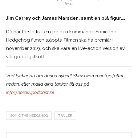
A+
A-
Jim Carrey och James Marsden, samt en blå figur….
Då har första trailern för den kommande Sonic the
Hedgehog filmen släppts. Filmen ska ha premiär i
november 2019, och ska vara en live-action version av
vår gode igelkott.
Vad tycker du om denna nyhet? Skriv i kommentarsfältet
nedan, eller maila dina tankar till oss på
info@nordlivpodcast.se
.
SONIC THE HEDGEHOG
TRAILER