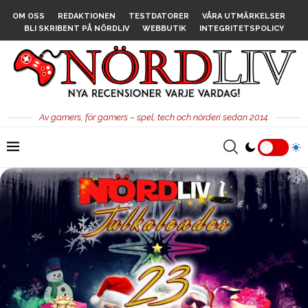
OM OSS
REDAKTIONEN
TESTDATORER
VÅRA UTMÄRKELSER
BLI SKRIBENT PÅ NÖRDLIV
WEBBUTIK
INTEGRITETSPOLICY
Av gamers, för gamers – spel, tech och nörderi sedan 2014.