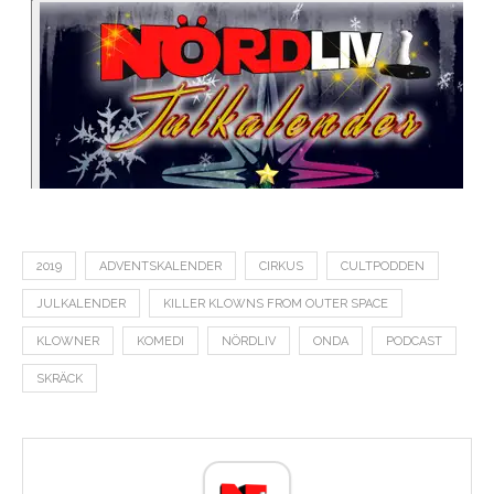
2019
ADVENTSKALENDER
CIRKUS
CULTPODDEN
JULKALENDER
KILLER KLOWNS FROM OUTER SPACE
KLOWNER
KOMEDI
NÖRDLIV
ONDA
PODCAST
SKRÄCK