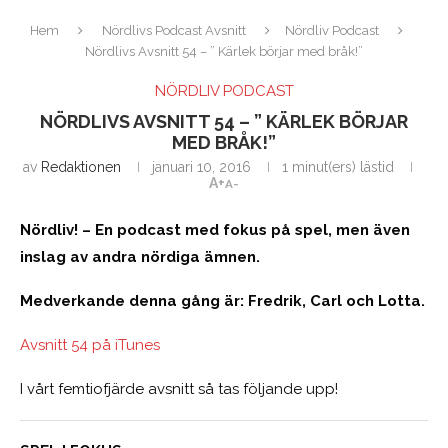
Hem
Nördlivs Podcast Avsnitt
Nördliv Podcast
Nördlivs Avsnitt 54 – ” Kärlek börjar med bråk!”
NÖRDLIV PODCAST
NÖRDLIVS AVSNITT 54 – ” KÄRLEK BÖRJAR
MED BRÅK!”
av
Redaktionen
januari 10, 2016
1 minut(ers) lästid
A+
A-
Nördliv! – En podcast med fokus på spel, men även
inslag av andra nördiga ämnen.
Medverkande denna gång är: Fredrik, Carl och Lotta.
Avsnitt 54 på iTunes
I vårt femtiofjärde avsnitt så tas följande upp!