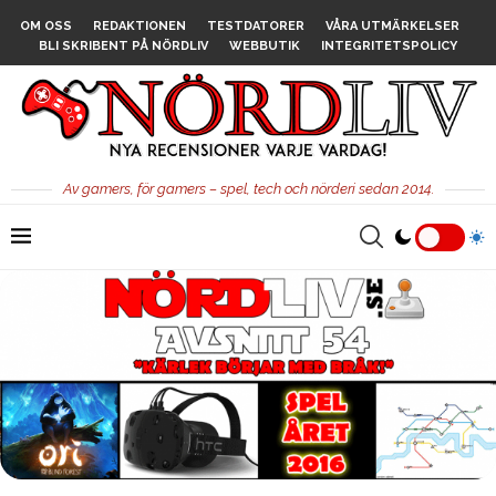
OM OSS
REDAKTIONEN
TESTDATORER
VÅRA UTMÄRKELSER
BLI SKRIBENT PÅ NÖRDLIV
WEBBUTIK
INTEGRITETSPOLICY
Av gamers, för gamers – spel, tech och nörderi sedan 2014.