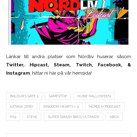
Länkar till andra platser som Nördliv huserar, såsom
Twitter, Hipcast, Steam, Twitch, Facebook, &
Instagram
, hittar ni här på vår hemsida!
BALDUR´S GATE 3
GAMESTOP
HUBIE HALLOWEEN
KATANA ZERO
KINGDOM HEARTS 1.5
NÖRDLIV PODCAST
PS5
STEVE
SUPER SMASH BROS ULTIMATE
XBOX