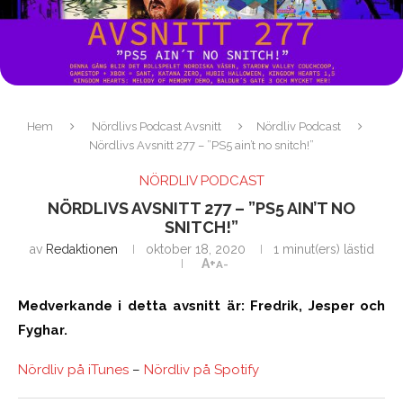
Hem
Nördlivs Podcast Avsnitt
Nördliv Podcast
Nördlivs Avsnitt 277 – ”PS5 ain’t no snitch!”
NÖRDLIV PODCAST
NÖRDLIVS AVSNITT 277 – ”PS5 AIN’T NO
SNITCH!”
av
Redaktionen
oktober 18, 2020
1 minut(ers) lästid
A+
A-
Medverkande i detta avsnitt är: Fredrik, Jesper och
Fyghar.
Nördliv på iTunes
–
Nördliv på Spotify