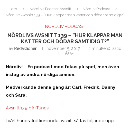
Hem
Nördlivs Podcast Avsnitt
Nördliv Podcast
Nördlivs Avsnitt 139 – ”Hur klappar man katter och dödar samtidigt?”
NÖRDLIV PODCAST
NÖRDLIVS AVSNITT 139 – ”HUR KLAPPAR MAN
KATTER OCH DÖDAR SAMTIDIGT?”
av
Redaktionen
november 5, 2017
1 minut(ers) lästid
A+
A-
Nördliv! – En podcast med fokus på spel, men även
inslag av andra nördiga ämnen.
Medverkande denna gång är: Carl, Fredrik, Danny
och Sara.
Avsnitt 139 på iTunes
I vårt hundratrettionionde avsnitt så tas följande upp!