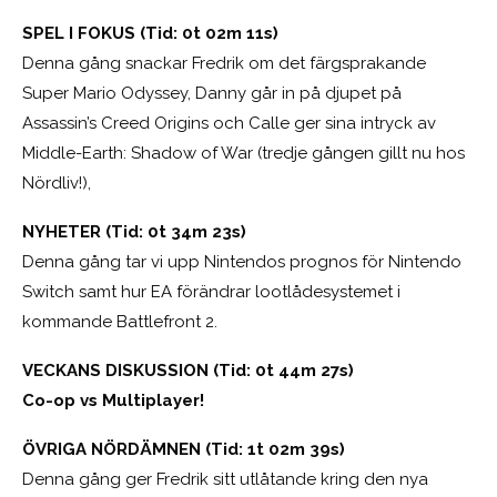
SPEL I FOKUS (Tid: 0t 02m 11s)
Denna gång snackar Fredrik om det färgsprakande
Super Mario Odyssey, Danny går in på djupet på
Assassin’s Creed Origins och Calle ger sina intryck av
Middle-Earth: Shadow of War (tredje gången gillt nu hos
Nördliv!),
NYHETER (Tid: 0t 34m 23s)
Denna gång tar vi upp Nintendos prognos för Nintendo
Switch samt hur EA förändrar lootlådesystemet i
kommande Battlefront 2.
VECKANS DISKUSSION (Tid: 0t 44m 27s)
Co-op vs Multiplayer!
ÖVRIGA NÖRDÄMNEN (Tid: 1t 02m 39s)
Denna gång ger Fredrik sitt utlåtande kring den nya