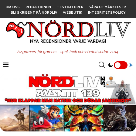
OM OSS
REDAKTIONEN
TESTDATORER
VÅRA UTMÄRKELSER
BLI SKRIBENT PÅ NÖRDLIV
WEBBUTIK
INTEGRITETSPOLICY
Av gamers, för gamers – spel, tech och nörderi sedan 2014.