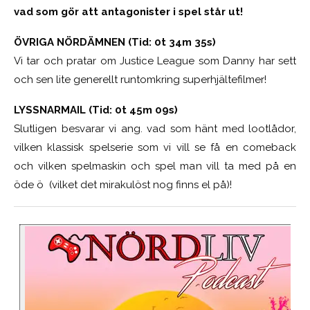
vad som gör att antagonister i spel står ut!
ÖVRIGA NÖRDÄMNEN (Tid: 0t 34m 35s)
Vi tar och pratar om Justice League som Danny har sett
och sen lite generellt runtomkring superhjältefilmer!
LYSSNARMAIL (Tid: 0t 45m 09s)
Slutligen besvarar vi ang. vad som hänt med lootlådor,
vilken klassisk spelserie som vi vill se få en comeback
och vilken spelmaskin och spel man vill ta med på en
öde ö (vilket det mirakulöst nog finns el på)!