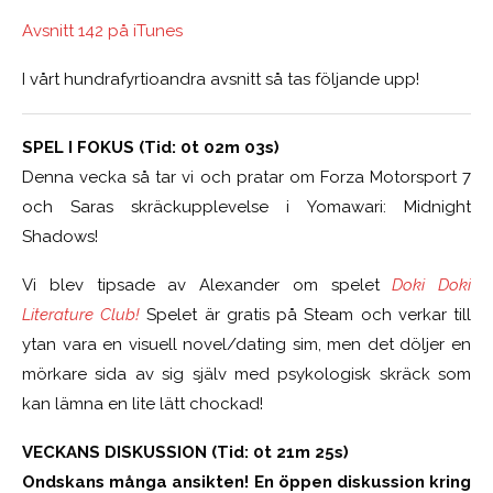
Avsnitt 142 på iTunes
I vårt hundrafyrtioandra avsnitt så tas följande upp!
SPEL I FOKUS (Tid: 0t 02m 03s)
Denna vecka så tar vi och pratar om Forza Motorsport 7
och Saras skräckupplevelse i Yomawari: Midnight
Shadows!
Vi blev tipsade av Alexander om spelet
Doki Doki
Literature Club!
Spelet är gratis på Steam och verkar till
ytan vara en visuell novel/dating sim, men det döljer en
mörkare sida av sig själv med psykologisk skräck som
kan lämna en lite lätt chockad!
VECKANS DISKUSSION (Tid: 0t 21m 25s)
Ondskans många ansikten! En öppen diskussion kring