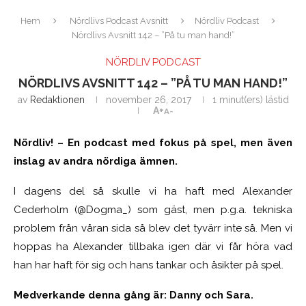
Hem
Nördlivs Podcast Avsnitt
Nördliv Podcast
Nördlivs Avsnitt 142 – ”På tu man hand!”
NÖRDLIV PODCAST
NÖRDLIVS AVSNITT 142 – ”PÅ TU MAN HAND!”
av
Redaktionen
november 26, 2017
1 minut(ers) lästid
A+
A-
Nördliv! – En podcast med fokus på spel, men även
inslag av andra nördiga ämnen.
I dagens del så skulle vi ha haft med Alexander
Cederholm (@Dogma_) som gäst, men p.g.a. tekniska
problem från våran sida så blev det tyvärr inte så. Men vi
hoppas ha Alexander tillbaka igen där vi får höra vad
han har haft för sig och hans tankar och åsikter på spel.
Medverkande denna gång är: Danny och Sara.