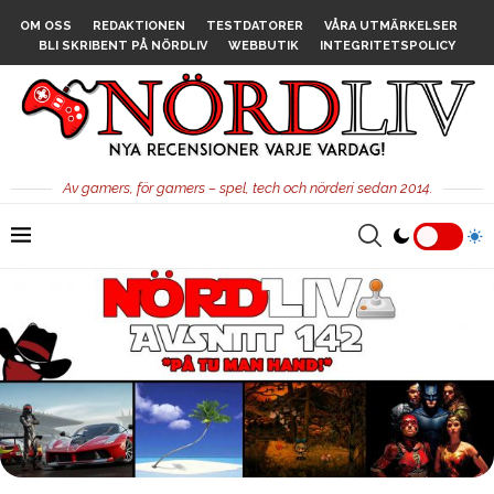
OM OSS
REDAKTIONEN
TESTDATORER
VÅRA UTMÄRKELSER
BLI SKRIBENT PÅ NÖRDLIV
WEBBUTIK
INTEGRITETSPOLICY
Av gamers, för gamers – spel, tech och nörderi sedan 2014.