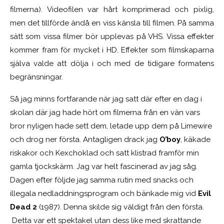
filmerna). Videofilen var hårt komprimerad och pixlig,
men det tillförde ändå en viss känsla till filmen. På samma
sätt som vissa filmer bör upplevas på VHS. Vissa effekter
kommer fram för mycket i HD. Effekter som filmskaparna
själva valde att dölja i och med de tidigare formatens
begränsningar.
Så jag minns fortfarande när jag satt där efter en dag i
skolan där jag hade hört om filmerna från en vän vars
bror nyligen hade sett dem, letade upp dem på Limewire
och drog ner första. Antagligen drack jag
O’boy
, käkade
riskakor och Kexchoklad och satt klistrad framför min
gamla tjockskärm. Jag var helt fascinerad av jag såg.
Dagen efter följde jag samma rutin med snacks och
illegala nedladdningsprogram och bänkade mig vid
Evil
Dead 2
(1987). Denna skilde sig väldigt från den första.
Detta var ett spektakel utan dess like med skrattande