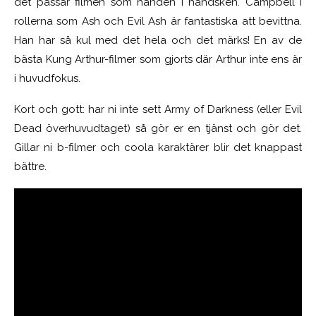
det passar filmen som handen i handsken. Campbell i
rollerna som Ash och Evil Ash är fantastiska att bevittna.
Han har så kul med det hela och det märks! En av de
bästa Kung Arthur-filmer som gjorts där Arthur inte ens är
i huvudfokus.
Kort och gott: har ni inte sett Army of Darkness (eller Evil
Dead överhuvudtaget) så gör er en tjänst och gör det.
Gillar ni b-filmer och coola karaktärer blir det knappast
bättre.