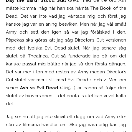
Day the Earth Stood Still
(1951) med de tre ord Ash
måste komma ihåg när han ska hämta The Book of the
Dead. Det var inte vad jag väntade mig och först jag
kanske jag var en aning besviken. Men när jag väl smält
Army och sett den igen så var jag förälskad i den.
Påpekas ska göras att jag såg Director’s Cut versionen
med det typiska Evil Dead-slutet. När jag senare såg
slutet på Theatrical Cut så funderade jag på om det
kanske passat mig bättre när jag så den första gången.
Det var mer i ton med resten av Army medan Director’s
Cut slutet var mer i stil med Evil Dead 1 och 2. Men om
serien
Ash vs Evil Dead
(2015 -) är canon så följer den
slutet av bioversionen – det coola slutet kan vi väl kalla
det.
Jag ser nu att jag inte skrivit ett dugg om vad Army eller
nån av filmerna handlar om. Ska jag vara ärlig kan jag