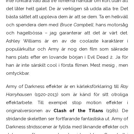
inte förklara vad alla tre filmerna handlar om kort utan att
det låter helt galet. De är verkligen så udda alla tre. Det
bästa sättet att uppleva dem är att se dem. Ta en helkväll
och spendera dem med
Bruce Campbell
, hans motorsåg
och hagelbössa – jag garanterar att det är värt det.
Ashley Williams är en av de coolaste karaktärer i
populärkultur och Army är nog den film som säkrade
hans plats efter en lovande början i Evil Dead 2. Ja för
han är inte särskilt cool i första filmen. Mest mesig , men
omtyckbar.
Army of Darkness effekter är en kärleksförklaring till
Ray
Harryhausen
(1920-2013) som är känd för sitt otroliga
effektarbete. Till exempel stop motion effekter i
originalversionen av
Clash of the Titans
(1981). De
stridande skeletten ser fortfarande fantastiska ut. Army of
Darkness stridsscener är fyllda med liknande effekter och