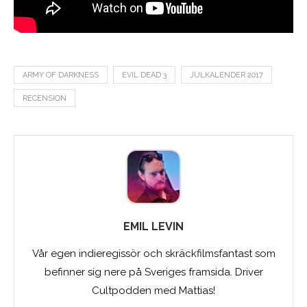
ARMY OF DARKNESS
EVIL DEAD 3
JULKALENDER 2017
RECENSION
EMIL LEVIN
Vår egen indieregissör och skräckfilmsfantast som
befinner sig nere på Sveriges framsida. Driver
Cultpodden med Mattias!