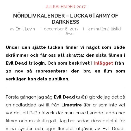
JULKALENDER 2017
NÖRDLIV KALENDER – LUCKA 6 | ARMY OF
DARKNESS
av
Emil Levin
december 6, 2017
3 minut(ers) lästid
A+
A-
Under den sjätte luckan finner vi något som både
skrämmer och får oss att skratta; den sista filmen i
Evil Dead trilogin. Och som beskrivet i
inlägget
från
30 nov så representerar den bra en film som
verkligen kan dela publiken.
Första gången jag såg
Evil Dead
(1981) gjorde jag det på
en nedladdad avi-fil från
Limewire
(för er som inte vet
var det ett P2P-nätverk där man enkelt kunde ladda ner
filmer och musik illegalt. Jag har sedan dess betalat för
mina synder och äger flertalet utgåvor av Evil Dead-