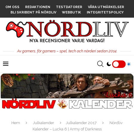
OM OSS
REDAKTIONEN
TESTDATORER
VÅRA UTMÄRKELSER
BLI SKRIBENT PÅ NÖRDLIV
WEBBUTIK
INTEGRITETSPOLICY
Av gamers, för gamers – spel, tech och nörderi sedan 2014.
Hem
Julkalender
Julkalender 2017
Nördliv
Kalender – Lucka 6 | Army of Darkness