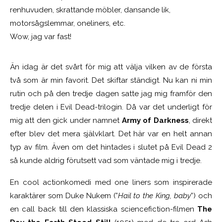
renhuvuden, skrattande möbler, dansande lik,
motorsågslemmar, oneliners, etc.
Wow, jag var fast!
Än idag är det svårt för mig att välja vilken av de första
två som är min favorit. Det skiftar ständigt. Nu kan ni min
rutin och på den tredje dagen satte jag mig framför den
tredje delen i Evil Dead-trilogin. Då var det underligt för
mig att den gick under namnet
Army of Darkness
, direkt
efter blev det mera självklart. Det här var en helt annan
typ av film. Även om det hintades i slutet på Evil Dead 2
så kunde aldrig förutsett vad som väntade mig i tredje.
En cool actionkomedi med one liners som inspirerade
karaktärer som Duke Nukem (”
Hail to the King, baby
”) och
en call back till den klassiska sciencefiction-filmen
The