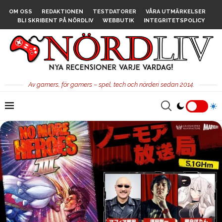
OM OSS
REDAKTIONEN
TESTDATORER
VÅRA UTMÄRKELSER
BLI SKRIBENT PÅ NÖRDLIV
WEBBUTIK
INTEGRITETSPOLICY
Av gamers, för gamers – spel, tech och nörderi sedan 2014.