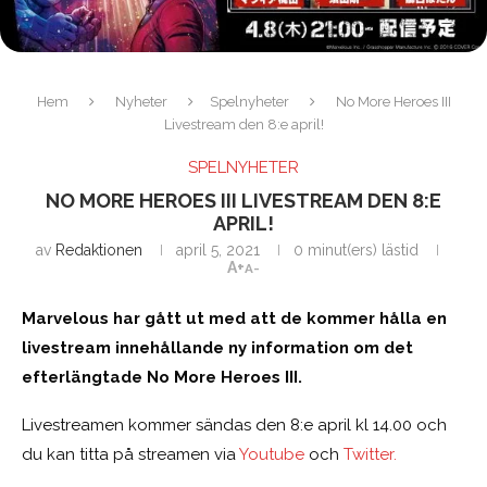
Hem
Nyheter
Spelnyheter
No More Heroes III
Livestream den 8:e april!
SPELNYHETER
NO MORE HEROES III LIVESTREAM DEN 8:E
APRIL!
av
Redaktionen
april 5, 2021
0 minut(ers) lästid
A+
A-
Marvelous har gått ut med att de kommer hålla en
livestream innehållande ny information om det
efterlängtade No More Heroes III.
Livestreamen kommer sändas den 8:e april kl 14.00 och
du kan titta på streamen via
Youtube
och
Twitter.