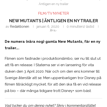
Äntligen en ny trailer
FILM/TV NYHETER
NEW MUTANTS | ÄNTLIGEN EN NY TRAILER
av
Redaktionen
januari 6, 2020
0 minut(ers) lästid
A+
A-
De numera (nära nog) gamla New Mutants, får en ny
trailer….
Filmen som fastnade i produktionslimbo, ser nu till slut ut
att få en release. I Staterna ser vi en lansering för vita
duken den 3 April 2020. När och om den ens kommer till
Sverige återstår att se. Men uppenbarligen tror Disney på
filmen tillräckligt mycket, för att den ska få en vid release
på bio – där många tidigare trott Disney+ som bäst.
Vad tycker du om denna nyhet? Skriv i kommentarsfältet