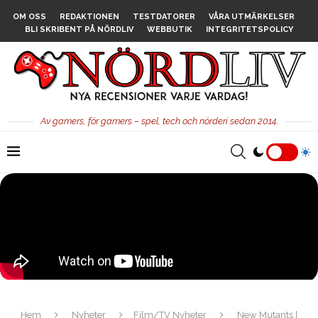
OM OSS
REDAKTIONEN
TESTDATORER
VÅRA UTMÄRKELSER
BLI SKRIBENT PÅ NÖRDLIV
WEBBUTIK
INTEGRITETSPOLICY
Av gamers, för gamers – spel, tech och nörderi sedan 2014.
Hem
Nyheter
Film/TV Nyheter
New Mutants |