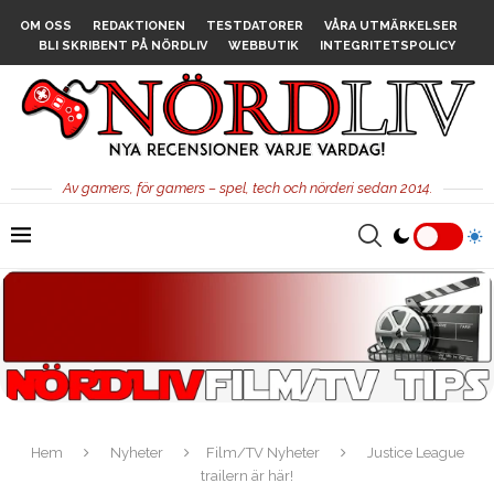
OM OSS
REDAKTIONEN
TESTDATORER
VÅRA UTMÄRKELSER
BLI SKRIBENT PÅ NÖRDLIV
WEBBUTIK
INTEGRITETSPOLICY
Av gamers, för gamers – spel, tech och nörderi sedan 2014.
Hem
Nyheter
Film/TV Nyheter
Justice League
trailern är här!