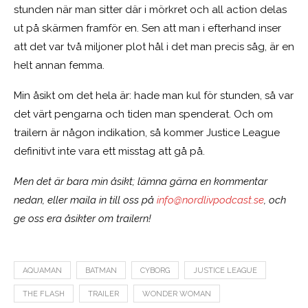
stunden när man sitter där i mörkret och all action delas
ut på skärmen framför en. Sen att man i efterhand inser
att det var två miljoner plot hål i det man precis såg, är en
helt annan femma.
Min åsikt om det hela är: hade man kul för stunden, så var
det värt pengarna och tiden man spenderat. Och om
trailern är någon indikation, så kommer Justice League
definitivt inte vara ett misstag att gå på.
Men det är bara min åsikt; lämna gärna en kommentar
nedan, eller maila in till oss på
info@nordlivpodcast.se
, och
ge oss era åsikter om trailern!
AQUAMAN
BATMAN
CYBORG
JUSTICE LEAGUE
THE FLASH
TRAILER
WONDER WOMAN