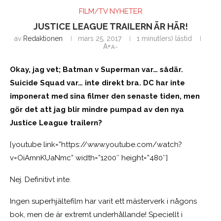
FILM/TV NYHETER
JUSTICE LEAGUE TRAILERN ÄR HÄR!
av
Redaktionen
mars 25, 2017
1 minut(ers) lästid
A+
A-
Okay, jag vet; Batman v Superman var… sådär.
Suicide Squad var… inte direkt bra. DC har inte
imponerat med sina filmer den senaste tiden, men
gör det att jag blir mindre pumpad av den nya
Justice League trailern?
[youtube link=”https://www.youtube.com/watch?
v=OiAmnKUaNmc” width=”1200″ height=”480″]
Nej. Definitivt inte.
Ingen superhjältefilm har varit ett mästerverk i någons
bok, men de är extremt underhållande! Speciellt i