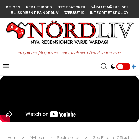
OM OSS
REDAKTIONEN
TESTDATORER
VÅRA UTMÄRKELSER
BLI SKRIBENT PÅ NÖRDLIV
WEBBUTIK
INTEGRITETSPOLICY
Av gamers, för gamers – spel, tech och nörderi sedan 2014.
Hem
Nyheter
Spelnyheter
God Eater 3 | Officiellt