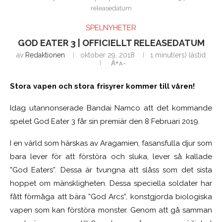
releasedatum
SPELNYHETER
GOD EATER 3 | OFFICIELLT RELEASEDATUM
av
Redaktionen
oktober 29, 2018
1 minut(ers) lästid
A+
A-
Stora vapen och stora frisyrer kommer till våren!
Idag utannonserade Bandai Namco att det kommande
spelet God Eater 3 får sin premiär den 8 Februari 2019.
I en värld som härskas av Aragamien, fasansfulla djur som
bara lever för att förstöra och sluka, lever så kallade
”God Eaters”. Dessa är tvungna att slåss som det sista
hoppet om mänskligheten. Dessa speciella soldater har
fått förmåga att bära ”God Arcs”, konstgjorda biologiska
vapen som kan förstöra monster. Genom att gå samman