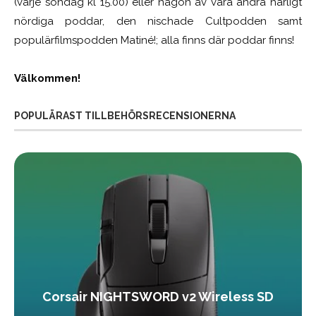
(varje söndag kl 15.00) eller någon av våra andra härligt
nördiga poddar, den nischade Cultpodden samt
populärfilmspodden Matiné!; alla finns där poddar finns!
Välkommen!
POPULÄRAST TILLBEHÖRSRECENSIONERNA
Corsair NIGHTSWORD v2 Wireless SD