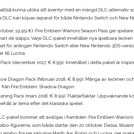
r alltså kunna utöka sitt äventyr med en mängd DLC-alternativ
lla DLC kan köpas separat för både Nintendo Switch och New N
tober, 19,99 €): Fire Emblem Warriors Season Pass ger spelare til
art de släpps. Varje DLC-paket innehåller nya spelbara tecke
t för antingen Nintendo Switch eller New Nintendo 3DS-vers
r till Lucina.
Pack (december 2017, € 8,99): Innehållet i detta paket är inspi
ow Dragon Pack (februari 2018, € 8,99): Många av tecknen och 
 från Fire Emblem: Shadow Dragon.
ening Pack (mars 2018, € 8.99): Fläktarfläktar: Uppvaknande 
ehåll är tema efter det klassiska spelet.
DLC-paket kommer att avslöjas i framtiden. Fire Emblem Warrior
iibo-figurerna, som båda startar den 20 oktober. Dessa, tills
amiibo figurer inklusive Marth, Ike, Robin och Lucina, ger spela