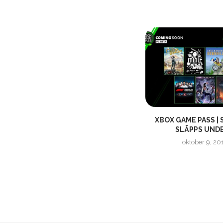
PARADOX AVSLÖJAR NY
XBOX GAME PASS |
EXPANSION TILL SURVIVING MARS
SLÄPPS UNDE
|...
oktober 9, 20
april 9, 2019