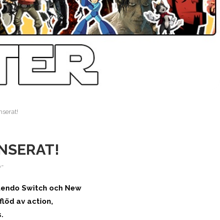
serat!
NSERAT!
A-
ntendo Switch och New
flöd av action,
.