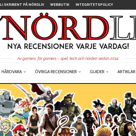
LI SKRIBENT PÅ NÖRDLIV
WEBBUTIK
INTEGRITETSPOLICY
Av gamers, för gamers – spel, tech och nörderi sedan 2014.
HÅRDVARA
ÖVRIGA RECENSIONER
GUIDER
ARTIKLAR