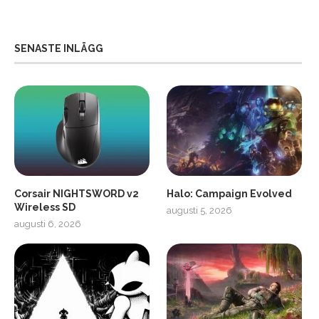
SENASTE INLÄGG
Corsair NIGHTSWORD v2
Halo: Campaign Evolved
Wireless SD
augusti 5, 2026
augusti 6, 2026
2
Soundcore Liberty 5 Pro