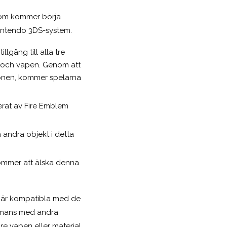
 som kommer börja
intendo 3DS-system.
lgång till alla tre
n och vapen. Genom att
ionen, kommer spelarna
rerat av Fire Emblem
andra objekt i detta
kommer att älska denna
s är kompatibla med de
ammans med andra
re vapen eller material