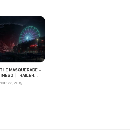
 THE MASQUERADE –
DARKSIDERS III FORCE HOLLOW
NES 2 | TRAILER...
TRAILER
mars 22, 2019
oktober 3, 2018