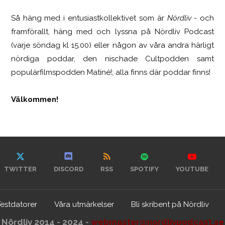
Så häng med i entusiastkollektivet som är
Nördliv
- och
framförallt, häng med och lyssna på Nördliv Podcast
(varje söndag kl 15.00) eller någon av våra andra härligt
nördiga poddar, den nischade Cultpodden samt
populärfilmspodden Matiné!; alla finns där poddar finns!
Välkommen!
TWITTER
DISCORD
RSS
SPOTIFY
YOUTUBE
Testdatorer
Våra utmärkelser
Bli skribent på Nördliv
Nördliv 2014 - 2024 -
webmaster@nordlivpodcast.se