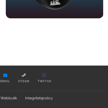
EMAIL
STEAM
TWITCH
Webbutik
Integritetspolicy