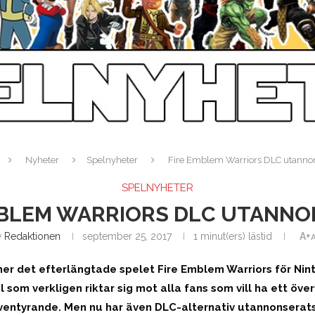
Nyheter
Spelnyheter
Fire Emblem Warriors DLC utannon
SPELNYHETER
MBLEM WARRIORS DLC UTANNO
v
Redaktionen
september 25, 2017
1 minut(ers) lästid
A+
r det efterlängtade spelet Fire Emblem Warriors för Ni
 som verkligen riktar sig mot alla fans som vill ha ett över
äventyrande. Men nu har även DLC-alternativ utannonserats