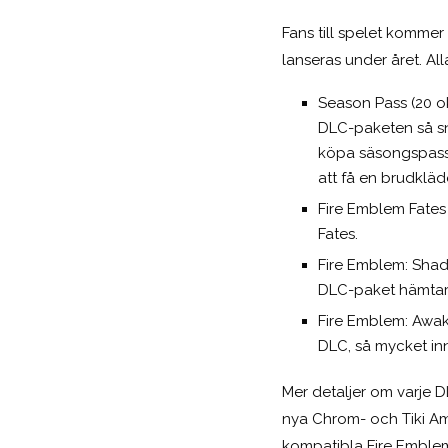
Fans till spelet komme
lanseras under året. A
Season Pass (20 ok
DLC-paketen så sn
köpa säsongspasse
att få en brudkläde
Fire Emblem Fates 
Fates.
Fire Emblem: Shad
DLC-paket hämtar
Fire Emblem: Awak
DLC, så mycket inn
Mer detaljer om varje 
nya Chrom- och Tiki Am
kompatibla Fire Emblem 