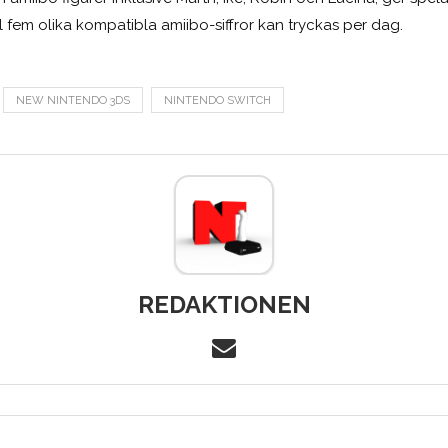
l fem olika kompatibla amiibo-siffror kan tryckas per dag.
NEW NINTENDO 3DS
NINTENDO SWITCH
REDAKTIONEN