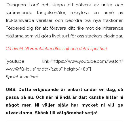
’Dungeon Lord’ och skapa ett nätverk av unika och
skrämmande fängelsehålor, rekrytera en armé av
fruktansvärda varelser och beordra två nya fraktioner.
Förbered dig för att försvara ditt rike mot de irriterande
hjältarna som vill göra livet surt för oss stackars elakingar.
Gå direkt till Humblebundles sajt och detta spel här!
[youtube link=”https://www.youtube.com/watch?
v=vvWfQ-ic_Is” width=”1200″ height=”480″]
Spelet ’in action’!
OBS. Detta erbjudande är enbart under en dag, så
passa på nu. Och när ni ändå är där; kanske hittar ni
något mer. Ni väljer själv hur mycket ni vill ge
utvecklarna. Skänk till välgörenhet vetja!