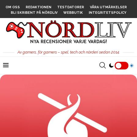
OM OSS
REDAKTIONEN
TESTDATORER
VÅRA UTMÄRKELSER
BLI SKRIBENT PÅ NÖRDLIV
WEBBUTIK
INTEGRITETSPOLICY
Av gamers, för gamers – spel, tech och nörderi sedan 2014.