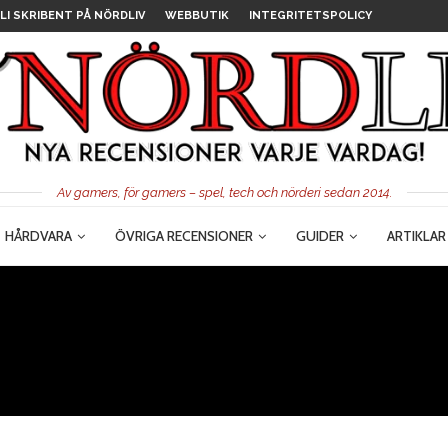
LI SKRIBENT PÅ NÖRDLIV
WEBBUTIK
INTEGRITETSPOLICY
Av gamers, för gamers – spel, tech och nörderi sedan 2014.
HÅRDVARA
ÖVRIGA RECENSIONER
GUIDER
ARTIKLAR