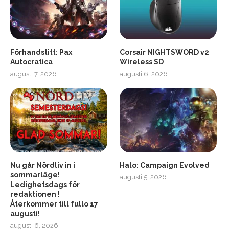
Förhandstitt: Pax
Corsair NIGHTSWORD v2
Autocratica
Wireless SD
augusti 7, 2026
augusti 6, 2026
2
Soundcore Liberty 5 Pro
Nu går Nördliv in i
Halo: Campaign Evolved
sommarläge!
augusti 5, 2026
Ledighetsdags för
redaktionen !
Återkommer till fullo 17
augusti!
augusti 6, 2026