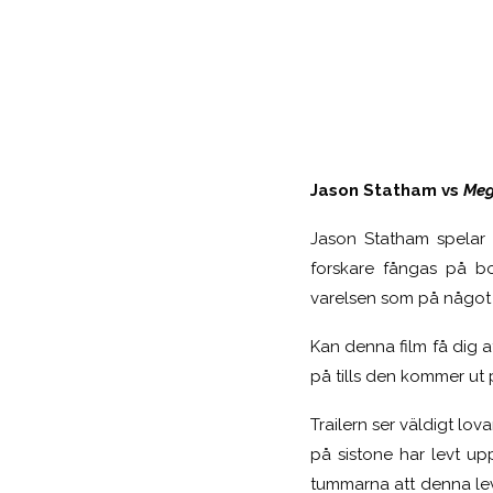
Jason Statham vs
Meg
Jason Statham spelar 
forskare fångas på b
varelsen som på något s
Kan denna film få dig a
på tills den kommer ut p
Trailern ser väldigt lov
på sistone har levt upp
tummarna att denna leve