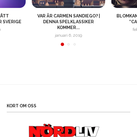
FÅTT
VAR ÄR CARMEN SANDIEGO? |
BLOMKAM
 SVERIGE
DENNA SPELKLASSIKER
”C
KOMMER...
0
fe
januari 6, 2019
KORT OM OSS