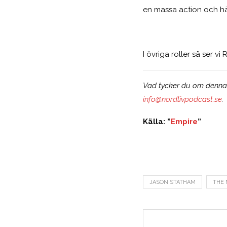
en massa action och hä
I övriga roller så ser v
Vad tycker du om denna n
info@nordlivpodcast.se
.
Källa: ”
Empire
”
JASON STATHAM
THE 