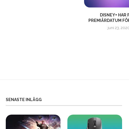
THE MANDALORIAN | SÄSONG 2
DISNEY+ HAR 
TRAILER – DAGS...
PREMIÄRDATUM FÖR
september 15, 2020
juni 23, 202
SENASTE INLÄGG