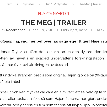
Hem
Nyheter
Film/TV Nyheter
The Meg | Trailer
FILM/TV NYHETER
THE MEG | TRAILER
av
Redaktionen
april 10, 2018
1 minut(ers) lästid
A+
A-
alodon
haj, vad mer behöver jag säga egentligen! Hajen sl
Jonas Taylor, en före detta marinkapten och dykare. Han kal
otten av havet i en skadad undervattens forskningsstation
ätt har överlevt utrotningen av dess art.
tt undvika stranden precis som original Hajen gjorde på 70-talet,
å bio i höst.
ande ut och kan mycket väl vara en film värd att se, väldigt få ”
 till eller lockat in folk så som Hajen filmerna har gjort unde
rerar och ger oss en film som får oss att krypa upp i biostolar