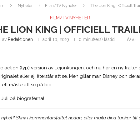
em
Nyheter
Film/TV Nyheter
The Lion King | Officiell Trai
FILM/TV NYHETER
E LION KING | OFFICIELL TRAI
av
Redaktionen
april 10, 2019
0 minut(ers) lästid
A+
A-
 action (typ) version av Lejonkungen, och nu har en ny trailer 
iginalet eller ej, återstår att se. Men gillar man Disney och der
a ett måste att se på bio.
Juli på biograferna!
yhet? Skriv i kommentarsfältet nedan, eller maila dina tankar till