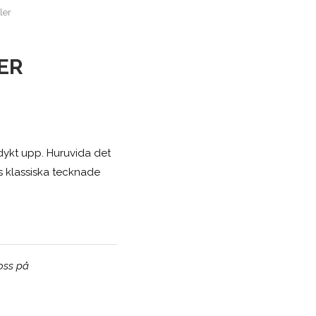
ler
LER
dykt upp. Huruvida det
as klassiska tecknade
 oss på