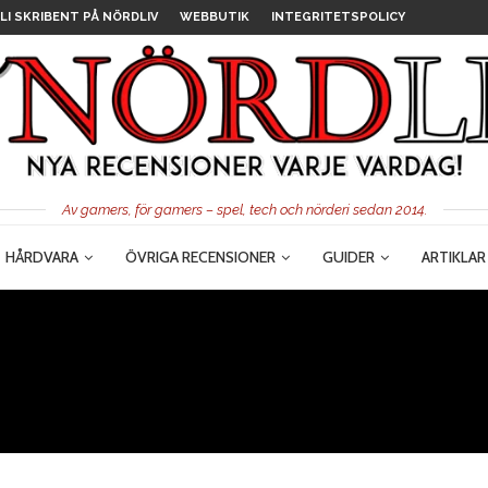
LI SKRIBENT PÅ NÖRDLIV
WEBBUTIK
INTEGRITETSPOLICY
Av gamers, för gamers – spel, tech och nörderi sedan 2014.
HÅRDVARA
ÖVRIGA RECENSIONER
GUIDER
ARTIKLAR