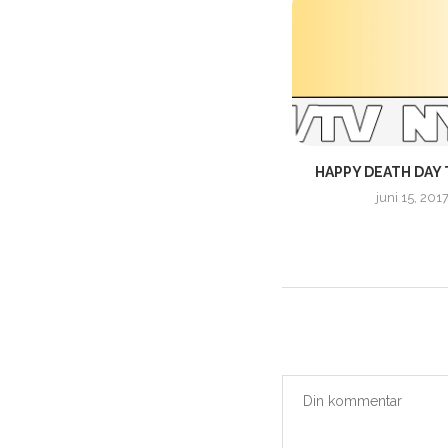
F
DC UNIVERSE |
HAPPY DEATH DAY 
STREAMINGTJÄNSTEN HAR NU
juni 15, 201
RELEASEDATUM &...
augusti 30, 2018