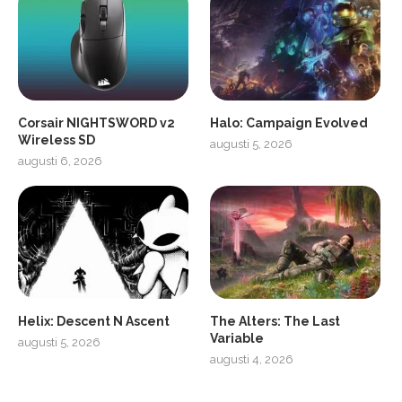
Corsair NIGHTSWORD v2
Halo: Campaign Evolved
Wireless SD
augusti 5, 2026
augusti 6, 2026
2
Soundcore Liberty 5 Pro
Helix: Descent N Ascent
The Alters: The Last
Variable
augusti 5, 2026
augusti 4, 2026