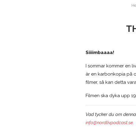
H
TH
Siiiimbaaaa!
I sommar kommer en live
är en karbonkopia på or
filmer, så kan detta var
Filmen ska dyka upp 19 
Vad tycker du om denna n
info@nordlivpodcast.se
.