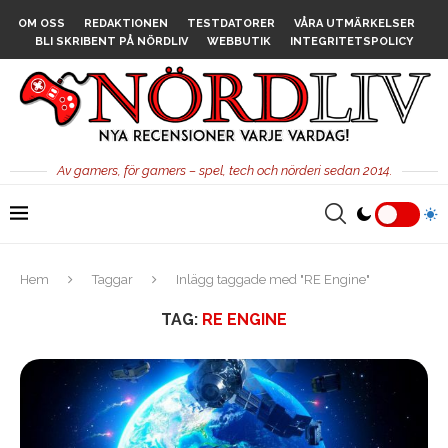
OM OSS
REDAKTIONEN
TESTDATORER
VÅRA UTMÄRKELSER
BLI SKRIBENT PÅ NÖRDLIV
WEBBUTIK
INTEGRITETSPOLICY
Av gamers, för gamers – spel, tech och nörderi sedan 2014.
Hem
Taggar
Inlägg taggade med "RE Engine"
TAG:
RE ENGINE