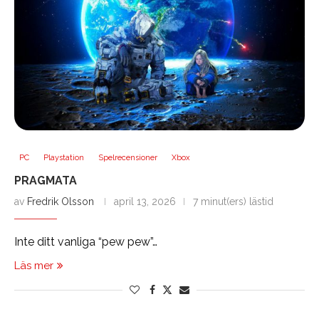
PC
Playstation
Spelrecensioner
Xbox
PRAGMATA
av
Fredrik Olsson
april 13, 2026
7 minut(ers) lästid
Inte ditt vanliga “pew pew”…
Läs mer