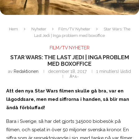
Hem
Nyheter
Film/TV Nyheter
Star Wars: The
Last Jedi | Inga problem med boxoffice
FILM/TV NYHETER
STAR WARS: THE LAST JEDI | INGA PROBLEM
MED BOXOFFICE
av
Redaktionen
december 18, 2017
1 minut(ers) lästid
A+
A-
Att den nya Star Wars filmen skulle gå bra, var en
lågoddsare, men med siffrorna i handen, så blir man
ändå förbluffad!
Bara i Sverige, så har det gjorts 345000 biobesök på
filmen, och spelat in över 50 miljoner svenska kronor. En
siffra som är respektgivande i sig, med tanke på var filmer