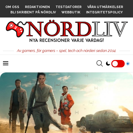
OM OSS
REDAKTIONEN
TESTDATORER
VÅRA UTMÄRKELSER
BLI SKRIBENT PÅ NÖRDLIV
WEBBUTIK
INTEGRITETSPOLICY
Av gamers, för gamers – spel, tech och nörderi sedan 2014.