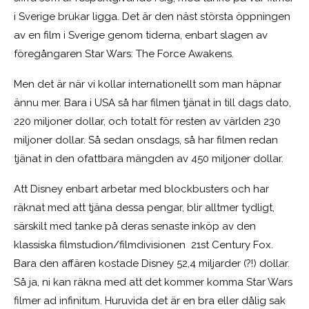
i Sverige brukar ligga. Det är den näst största öppningen
av en film i Sverige genom tiderna, enbart slagen av
föregångaren Star Wars: The Force Awakens.
Men det är när vi kollar internationellt som man häpnar
ännu mer. Bara i USA så har filmen tjänat in till dags dato,
220 miljoner dollar, och totalt för resten av världen 230
miljoner dollar. Så sedan onsdags, så har filmen redan
tjänat in den ofattbara mängden av 450 miljoner dollar.
Att Disney enbart arbetar med blockbusters och har
räknat med att tjäna dessa pengar, blir alltmer tydligt,
särskilt med tanke på deras senaste inköp av den
klassiska filmstudion/filmdivisionen 21st Century Fox.
Bara den affären kostade Disney 52,4 miljarder (?!) dollar.
Så ja, ni kan räkna med att det kommer komma Star Wars
filmer ad infinitum. Huruvida det är en bra eller dålig sak