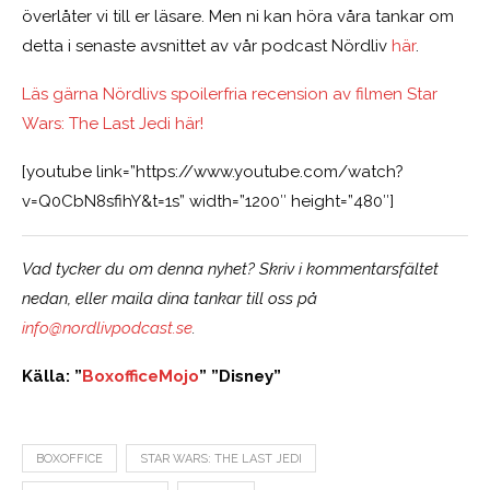
överlåter vi till er läsare. Men ni kan höra våra tankar om
detta i senaste avsnittet av vår podcast Nördliv
här
.
Läs gärna Nördlivs spoilerfria recension av filmen Star
Wars: The Last Jedi här!
[youtube link=”https://www.youtube.com/watch?
v=Q0CbN8sfihY&t=1s” width=”1200″ height=”480″]
Vad tycker du om denna nyhet? Skriv i kommentarsfältet
nedan, eller maila dina tankar till oss på
info@nordlivpodcast.se
.
Källa: ”
BoxofficeMojo
” ”Disney”
BOXOFFICE
STAR WARS: THE LAST JEDI