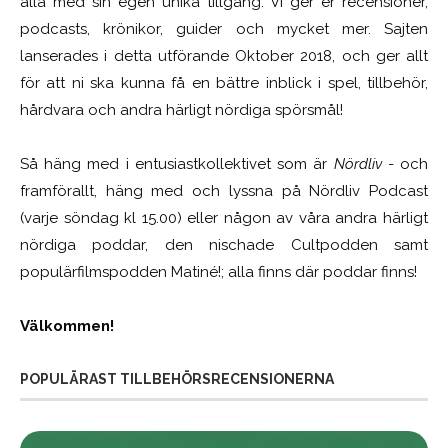
alla med sin egen unika tillgång. Vi ger er recensioner,
podcasts, krönikor, guider och mycket mer. Sajten
lanserades i detta utförande Oktober 2018, och ger allt
för att ni ska kunna få en bättre inblick i spel, tillbehör,
hårdvara och andra härligt nördiga spörsmål!
Så häng med i entusiastkollektivet som är
Nördliv
- och
framförallt, häng med och lyssna på Nördliv Podcast
(varje söndag kl 15.00) eller någon av våra andra härligt
nördiga poddar, den nischade Cultpodden samt
populärfilmspodden Matiné!; alla finns där poddar finns!
Välkommen!
POPULÄRAST TILLBEHÖRSRECENSIONERNA