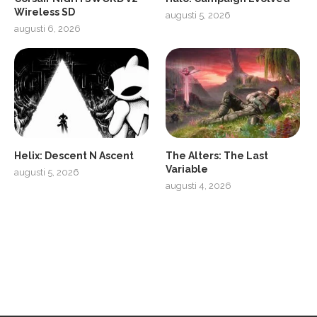
Wireless SD
augusti 5, 2026
augusti 6, 2026
2
Soundcore Liberty 5 Pro
Helix: Descent N Ascent
The Alters: The Last
Variable
augusti 5, 2026
augusti 4, 2026