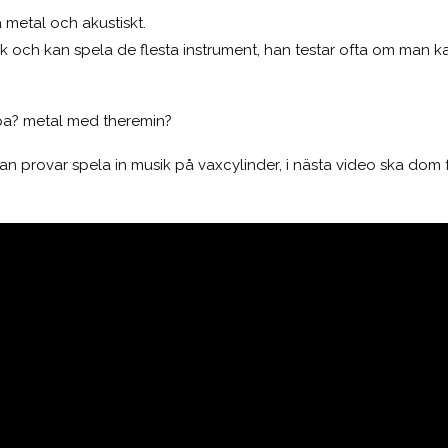
å metal och akustiskt.
sk och kan spela de flesta instrument, han testar ofta om man 
a? metal med theremin?
han provar spela in musik på vaxcylinder, i nästa video ska dom f