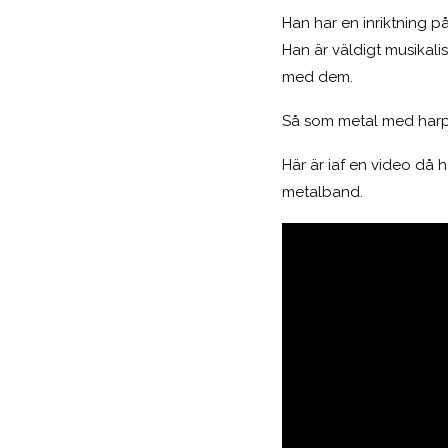
Han har en inriktning p
Han är väldigt musikali
med dem.
Så som metal med harp
Här är iaf en video då 
metalband.