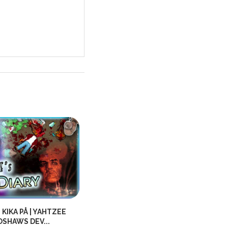
 KIKA PÅ | YAHTZEE
LITE DUNGEONS & DRAGONS I
SHAWS DEV...
VINTERMÖRKRET