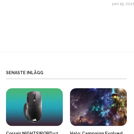
juli 7, 2017
juni 19, 201
SENASTE INLÄGG
Corsair NIGHTSWORD v2
Halo: Campaign Evolved