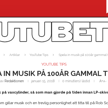
Artiklar
YouTube Tips
Spela in musik på 100år gammal 
YOUTUBE TIPS
 IN MUSIK PÅ 100ÅR GAMMAL 
av
Redaktionen
januari 15, 2018
0 minut(ers) lästid
A+
A-
k på vaxcylinder, så som man gjorde på tiden innan LP-skivo
gillar musik och en trevlig personlighet att titta till på Rob Sc