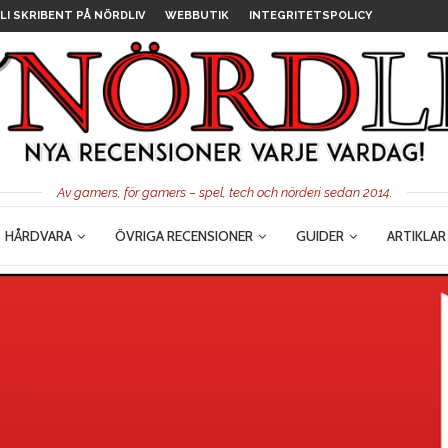
LI SKRIBENT PÅ NÖRDLIV
WEBBUTIK
INTEGRITETSPOLICY
Av gamers, för gamers – spel, tech och nörderi sedan 2014.
HÅRDVARA
ÖVRIGA RECENSIONER
GUIDER
ARTIKLAR