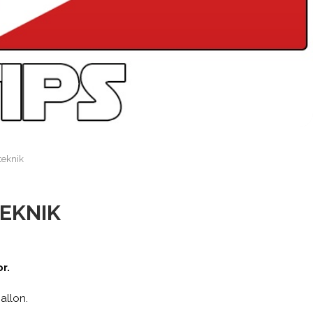
teknik
TEKNIK
r.
allon.