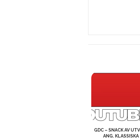
COOKING WITH BILL – OATS
GDC – SNACK AV UT
STUDIOS!
ANG. KLASSISKA 