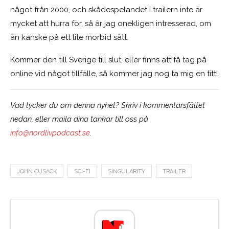
något från 2000, och skådespelandet i trailern inte är
mycket att hurra för, så är jag onekligen intresserad, om
än kanske på ett lite morbid sätt.
Kommer den till Sverige till slut, eller finns att få tag på
online vid något tillfälle, så kommer jag nog ta mig en titt!
Vad tycker du om denna nyhet? Skriv i kommentarsfältet
nedan, eller maila dina tankar till oss på
info@nordlivpodcast.se
.
JOHN CUSACK
SCI-FI
SINGULARITY
TRAILER