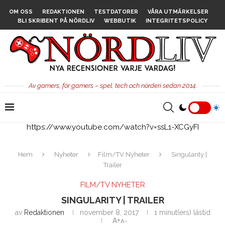
OM OSS
REDAKTIONEN
TESTDATORER
VÅRA UTMÄRKELSER
BLI SKRIBENT PÅ NÖRDLIV
WEBBUTIK
INTEGRITETSPOLICY
Av gamers, för gamers – spel, tech och nörderi sedan 2014.
https://www.youtube.com/watch?v=ssL1-XCGyFI
Hem
Nyheter
Film/TV Nyheter
Singularity |
Trailer
FILM/TV NYHETER
SINGULARITY | TRAILER
av
Redaktionen
november 8, 2017
1 minut(ers) lästid
A+
A-