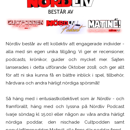
Nördliv består av ett kollektiv att engagerade individer -
alla med sin egen unika tillgång. Vi ger er recensioner,
podcasts, krönikor, guider och mycket mer. Sajten
lanserades i detta utförande Oktober 2018, och ger allt
för att ni ska kunna få en bättre inblick i spel, tillbehör,
hårdvara och andra härligt nördiga spörsmål!
Så häng med i entusiastkollektivet som är
Nördliv
- och
framförallt, häng med och lyssna på Nördliv Podcast
(varje söndag kl 15.00) eller någon av våra andra härligt
nördiga poddar, den nischade Cultpodden samt
populärfilmspodden Matiné!; alla finns där poddar finns!