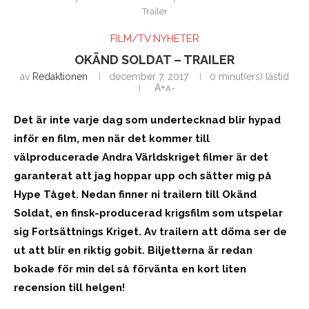
Trailer
FILM/TV NYHETER
OKÄND SOLDAT – TRAILER
av
Redaktionen
december 7, 2017
0 minut(ers) lästid
A+
A-
Det är inte varje dag som undertecknad blir hypad
inför en film, men när det kommer till
välproducerade Andra Världskriget filmer är det
garanterat att jag hoppar upp och sätter mig på
Hype Tåget. Nedan finner ni trailern till Okänd
Soldat, en finsk-producerad krigsfilm som utspelar
sig Fortsättnings Kriget. Av trailern att döma ser de
ut att blir en riktig gobit. Biljetterna är redan
bokade för min del så förvänta en kort liten
recension till helgen!