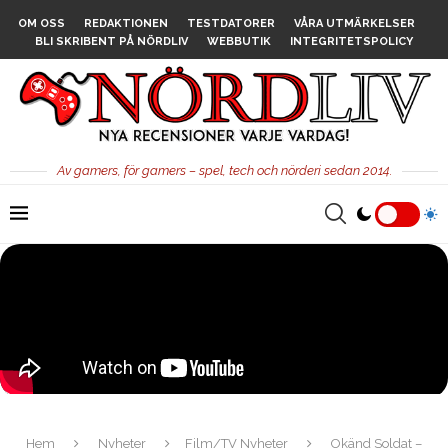
OM OSS
REDAKTIONEN
TESTDATORER
VÅRA UTMÄRKELSER
BLI SKRIBENT PÅ NÖRDLIV
WEBBUTIK
INTEGRITETSPOLICY
Av gamers, för gamers – spel, tech och nörderi sedan 2014.
Hem
Nyheter
Film/TV Nyheter
Okänd Soldat –