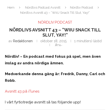
Hem
Nördlivs Podcast Avsnitt
Nördliv Podcast
Nördlivs Avsnitt 43 – ”WiiU Snack Till Slut, Yay!”
NÖRDLIV PODCAST
NÖRDLIVS AVSNITT 43 – ”WIIU SNACK TILL
SLUT, YAY!”
av
Redaktionen
oktober 18, 2015
1 minut(ers) lästid
A+
A-
Nördliv! – En podcast med fokus på spel, men även
inslag av andra nördiga ämnen.
Medverkande denna gång är: Fredrik, Danny, Carl och
Robb.
Avsnitt 43 på iTunes
I vårt fyrtiotredje avsnitt så tas följande upp!