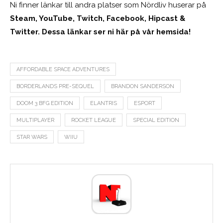
Ni finner länkar till andra platser som Nördliv huserar på
Steam, YouTube, Twitch, Facebook, Hipcast &
Twitter. Dessa länkar ser ni här på vår hemsida!
AFFORDABLE SPACE ADVENTURES
BORDERLANDS PRE-SEQUEL
BRANDON SANDERSON
DOOM 3 BFG EDITION
ELANTRIS
ESPORT
MULTIPLAYER
ROCKET LEAGUE
SPECIAL EDITION
STAR WARS
WIIU