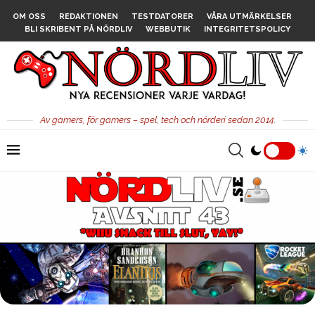
OM OSS
REDAKTIONEN
TESTDATORER
VÅRA UTMÄRKELSER
BLI SKRIBENT PÅ NÖRDLIV
WEBBUTIK
INTEGRITETSPOLICY
Av gamers, för gamers – spel, tech och nörderi sedan 2014.