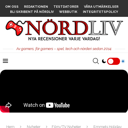
OM OSS
REDAKTIONEN
TESTDATORER
VÅRA UTMÄRKELSER
BLI SKRIBENT PÅ NÖRDLIV
WEBBUTIK
INTEGRITETSPOLICY
Av gamers, för gamers – spel, tech och nörderi sedan 2014.
Hem
Nyheter
Film/TV Nyheter
Emmets Holiday