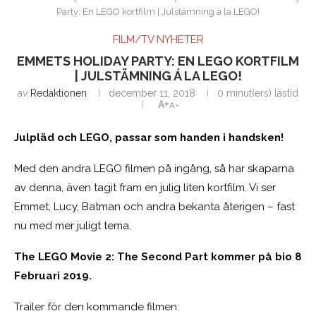
Party: En LEGO kortfilm | Julstämning á la LEGO!
FILM/TV NYHETER
EMMETS HOLIDAY PARTY: EN LEGO KORTFILM
| JULSTÄMNING Á LA LEGO!
av
Redaktionen
december 11, 2018
0 minut(ers) lästid
A+
A-
Julpläd och LEGO, passar som handen i handsken!
Med den andra LEGO filmen på ingång, så har skaparna
av denna, även tagit fram en julig liten kortfilm. Vi ser
Emmet, Lucy, Batman och andra bekanta återigen – fast
nu med mer juligt tema.
The LEGO Movie 2: The Second Part kommer på bio 8
Februari 2019.
Trailer för den kommande filmen: