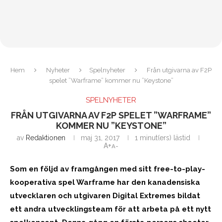
Hem
Nyheter
Spelnyheter
Från utgivarna av F2P
spelet ”Warframe” kommer nu ”Keystone”
SPELNYHETER
FRÅN UTGIVARNA AV F2P SPELET ”WARFRAME”
KOMMER NU ”KEYSTONE”
av
Redaktionen
maj 31, 2017
1 minut(ers) lästid
A+
A-
Som en följd av framgången med sitt free-to-play-
kooperativa spel Warframe har den kanadensiska
utvecklaren och utgivaren Digital Extremes bildat
ett andra utvecklingsteam för att arbeta på ett nytt