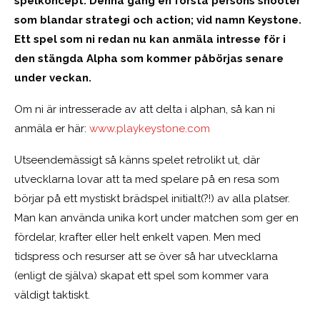
spelkoncept. Denna gång en första persons shooter
som blandar strategi och action; vid namn Keystone.
Ett spel som ni redan nu kan anmäla intresse för i
den stängda Alpha som kommer påbörjas senare
under veckan.
Om ni är intresserade av att delta i alphan, så kan ni
anmäla er här:
www.playkeystone.com
Utseendemässigt så känns spelet retrolikt ut, där
utvecklarna lovar att ta med spelare på en resa som
börjar på ett mystiskt brädspel initialt(?!) av alla platser.
Man kan använda unika kort under matchen som ger en
fördelar, krafter eller helt enkelt vapen. Men med
tidspress och resurser att se över så har utvecklarna
(enligt de själva) skapat ett spel som kommer vara
väldigt taktiskt.